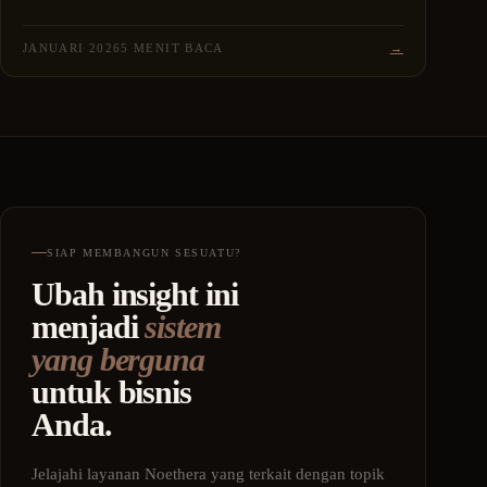
of retargeting engaged users with personalized ads. Contact
Noethera Studio for expert Custom Audience retargeting
JANUARI 2026
5 MENIT BACA
→
services.
SIAP MEMBANGUN SESUATU?
Ubah insight ini
menjadi
sistem
yang berguna
untuk bisnis
Anda.
Jelajahi layanan Noethera yang terkait dengan topik