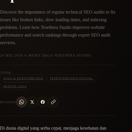
Discover the importance of regular technical SEO audits to fix
issues like broken links, slow loading times, and indexing
problems. Learn how Noethera Studio improves website
performance and search rankings through expert SEO audit
services.
20 MEI 2026
·
6 MENIT BACA
·
NOETHERA STUDIO
TOPIK
#
SEO & PERTUMBUHAN
#
PERTUMBUHAN DIGITAL
#
BISNIS JASA
BAGIKAN
Di dunia digital yang serba cepat, menjaga kesehatan dan