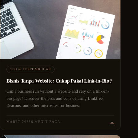
SEO & PERTUMBUHAN
Bisnis Tanpa Website: Cukup Pakai Link-in-Bio?
Can a business run without a website and rely on a link-in-
bio page? Discover the pros and cons of using Linktree,
Beacons, and other microsites for business
MARET 2026
6 MENIT BACA
→