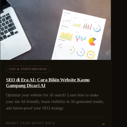
SEO & PERTUMBUHAN
SEO di Era AI: Cara Bikin Website Kamu
Gampang Dicari AI
Optimize your website for AI search! Learn how to make
your site AI-friendly, boost visibility in AI-generated results,
and future-proof your SEO strategy
MARET 2026
6 MENIT BACA
→