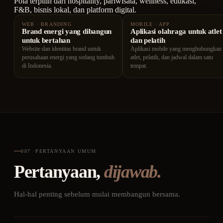
Pola terpilih dari hospitality, pariwisata, wellness, edukasi,
F&B, bisnis lokal, dan platform digital.
WEB · BRANDING
MOBILE · APP
Brand energi yang dibangun
Aplikasi olahraga untuk atlet
untuk bertahan
dan pelatih
Website dan identitas brand untuk
Aplikasi mobile yang menghubungkan
perusahaan energi yang sedang tumbuh
atlet, pelatih, dan jadwal dalam satu
di Indonesia.
tempat.
007
·
PERTANYAAN UMUM
Pertanyaan,
dijawab.
Hal-hal penting sebelum mulai membangun bersama.