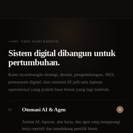
003
·
YANG KAMI BANGUN
Sistem digital dibangun untuk
pertumbuhan.
Kami nyambungin strategi, desain, pengembangan, SEO,
pemasaran digital, dan otomasi AI jadi satu lapisan
operasional yang praktis buat bisnis yang lagi tumbuh.
Otomasi AI & Agen
01
Asisten AI, laporan, alur kerja, dan agen yang mengurangi
kerja repetitif dan mendukung pemilik bisnis.