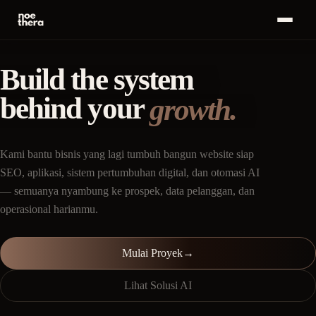
English
EN
MENU
Build the system
Beranda
01
behind your
Mulai
growth.
Proyek
Layanan
02
·
+
→
Kami bantu bisnis yang lagi tumbuh bangun website siap
Portofolio
03
SEO, aplikasi, sistem pertumbuhan digital, dan otomasi AI
— semuanya nyambung ke prospek, data pelanggan, dan
Insight
04
operasional harianmu.
Tentang
05
Mulai Proyek
→
Karier
06
Lihat Solusi AI