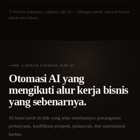
└
Website, kampanye, aplikasi, dan AI — dibangun untuk saling berbicara
dalam satu bahasa.
004
·
LAPISAN LAYANAN SIAP-AI
Otomasi AI yang
mengikuti alur kerja bisnis
yang sebenarnya.
AI kami taruh di titik yang jelas manfaatnya: penanganan
pertanyaan, kualifikasi prospek, pelaporan, dan operasional
harian.