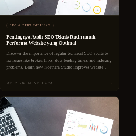
SEO & PERTUMBUHAN
Pentingnya Audit SEO Teknis Rutin untuk
Performa Website yang Optimal
Discover the importance of regular technical SEO audits to
fix issues like broken links, slow loading times, and indexing
problems. Learn how Noethera Studio improves website
performance and search rankings through expert SEO audit
services.
MEI 2026
6 MENIT BACA
→