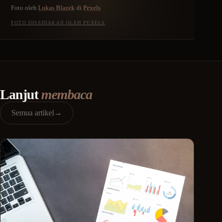
Foto oleh
Lukas Blazek
di
Pexels
FOTO DISEDIAKAN OLEH PEXELS
Lanjut
membaca
Semua artikel
→