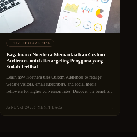
SEO & PERTUMBUHAN
Bagaimana Noethera Memanfaatkan Custom
Audiences untuk Retargeting Pengguna yang
Sudah Terlibat
Learn how Noethera uses Custom Audiences to retarget
website visitors, email subscribers, and social media
followers for higher conversion rates. Discover the benefits
of retargeting engaged users with personalized ads. Contact
Noethera Studio for expert Custom Audience retargeting
JANUARI 2026
5 MENIT BACA
→
services.