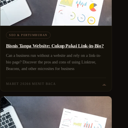
SEO & PERTUMBUHAN
Bisnis Tanpa Website: Cukup Pakai Link-in-Bio?
Can a business run without a website and rely on a link-in-
bio page? Discover the pros and cons of using Linktree,
Beacons, and other microsites for business
MARET 2026
6 MENIT BACA
→