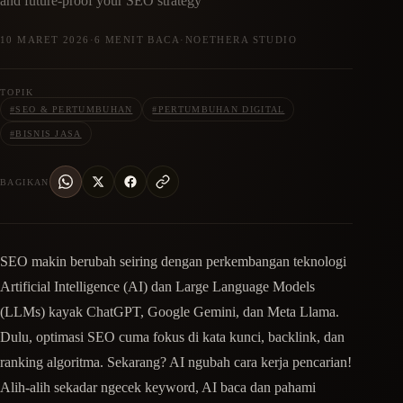
and future-proof your SEO strategy
10 MARET 2026
·
6 MENIT BACA
·
NOETHERA STUDIO
TOPIK
#
SEO & PERTUMBUHAN
#
PERTUMBUHAN DIGITAL
#
BISNIS JASA
BAGIKAN
SEO makin berubah seiring dengan perkembangan teknologi
Artificial Intelligence (AI) dan Large Language Models
(LLMs) kayak ChatGPT, Google Gemini, dan Meta Llama.
Dulu, optimasi SEO cuma fokus di kata kunci, backlink, dan
ranking algoritma. Sekarang? AI ngubah cara kerja pencarian!
Alih-alih sekadar ngecek keyword, AI baca dan pahami