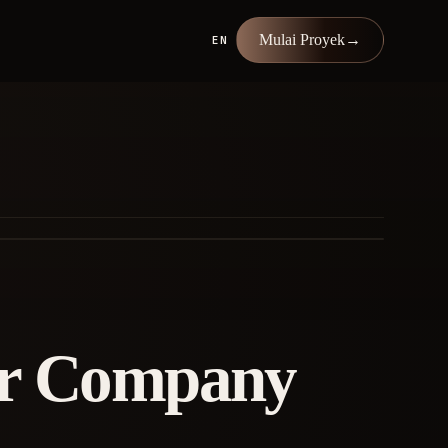
Mulai Proyek
→
EN
ar Company