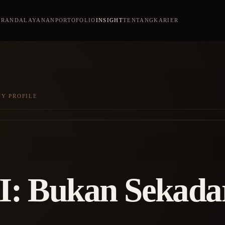
ERANDA
LAYANAN
PORTOFOLIO
INSIGHT
TENTANG
KARIER
NY PROFILE
AI: Bukan Sekad