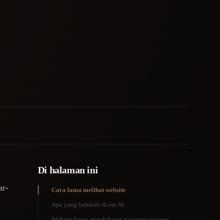
Di halaman ini
ar-
Cara lama melihat website
Apa yang berubah di era AI
Website harus mendukung customer journey