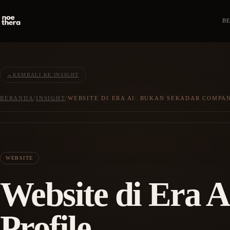
B
←
KEMBALI KE INSIGHT
BERANDA
/
INSIGHT
/
WEBSITE DI ERA AI: BUKAN SEKADAR COMPA
WEBSITE
Website di Era 
Profile