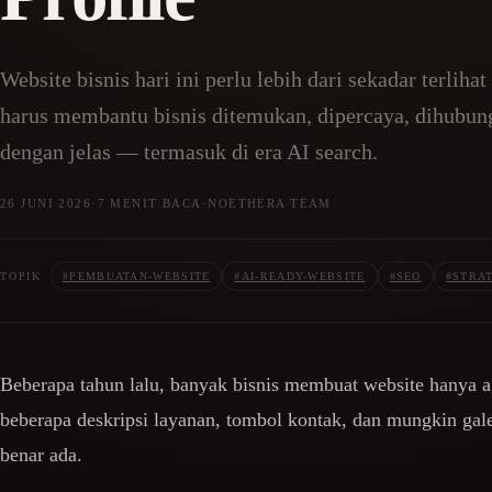
Website bisnis hari ini perlu lebih dari sekadar terliha
harus membantu bisnis ditemukan, dipercaya, dihubun
dengan jelas — termasuk di era AI search.
26 JUNI 2026
·
7 MENIT BACA
·
NOETHERA TEAM
TOPIK
#
PEMBUATAN-WEBSITE
#
AI-READY-WEBSITE
#
SEO
#
STRAT
Beberapa tahun lalu, banyak bisnis membuat website hanya ag
beberapa deskripsi layanan, tombol kontak, dan mungkin gal
benar ada.